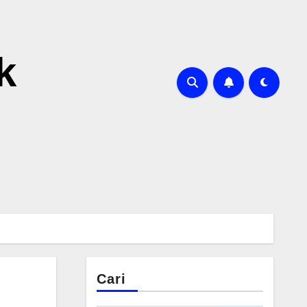
k
Cari