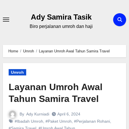
Skip
to
Ady Samira Tasik
content
Biro perjalanan umroh dan haji
Home
Umroh
Layanan Umroh Awal Tahun Samira Travel
Umroh
Layanan Umroh Awal
Tahun Samira Travel
By
Ady Kurniadi
April 6, 2024
#Ibadah Umroh
,
#Paket Umroh
,
#Perjalanan Rohani
,
#Samira Travel
,
#Umroh Awal Tahun