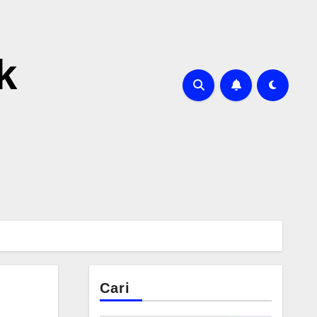
k
Cari